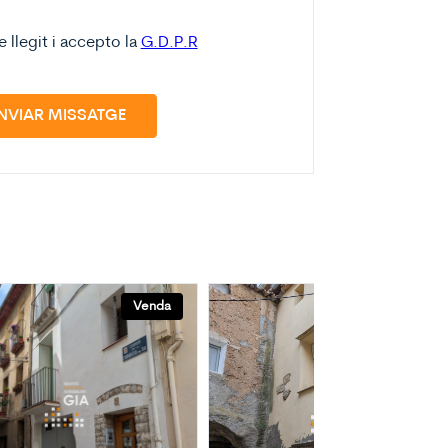
e llegit i accepto la
G.D.P.R
NVIAR MISSATGE
Venda
Venda