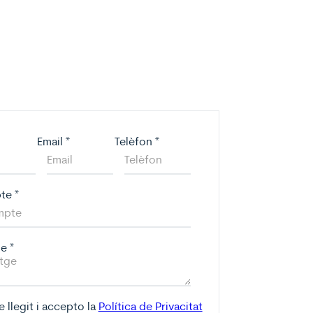
Email
*
Telèfon
*
pte
*
ge
*
e llegit i accepto la
Política de Privacitat