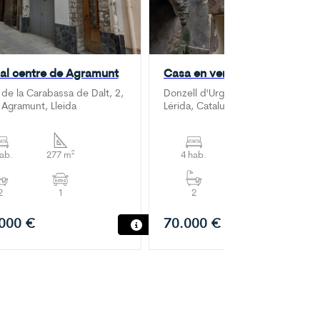
al centre de Agramunt
Casa en venda a La Donzell
 de la Carabassa de Dalt, 2,
Donzell d'Urgell, Agramunt, Urgel,
Agramunt, Lleida
Lérida, Cataluña, 25310, España
hab.
277 m²
4 hab.
378 m²
2
1
2
000 €
70.000 €