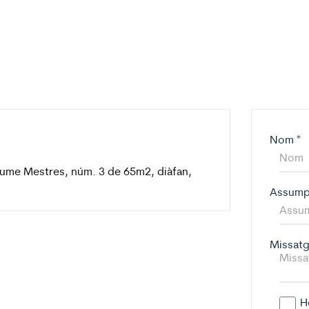
Nom
*
Jaume Mestres, núm. 3 de 65m2, diàfan,
Assum
Missat
H