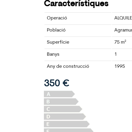
Característiques
Operació
ALQUIL
Població
Agramu
Superfície
75
m²
Banys
1
Any de construcció
1995
350 €