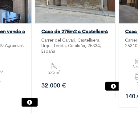
 en venda a
Casa de 275m2 a Castellserà
Casa 
Carrer del Calvari, Castellserà,
Carrer
310 Agramunt
Urgel, Lérida, Cataluña, 25334,
25310 
España
3 
m²
275 m²
32.000 €
140.