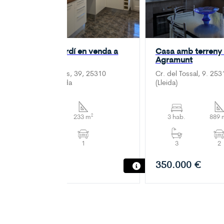
Casa amb jardí en venda a
Casa amb terreny
Agramunt
Agramunt
Av. dels Esports, 39, 25310
Cr. del Tossal, 9. 25
Agramunt, Lleida
(Lleida)
5 hab.
233 m²
3 hab.
889 
2
1
3
2
199.000 €
350.000 €