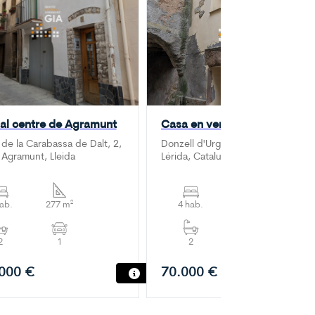
al centre de Agramunt
Casa en venda a La Donzell
 de la Carabassa de Dalt, 2,
Donzell d'Urgell, Agramunt, Urgel,
Agramunt, Lleida
Lérida, Cataluña, 25310, España
hab.
277 m²
4 hab.
378 m²
2
1
2
000 €
70.000 €