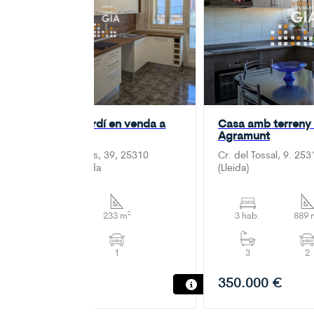
Casa amb jardí en venda a
Casa amb terreny
Agramunt
Agramunt
Av. dels Esports, 39, 25310
Cr. del Tossal, 9. 25
Agramunt, Lleida
(Lleida)
5 hab.
233 m²
3 hab.
889 
2
1
3
2
199.000 €
350.000 €