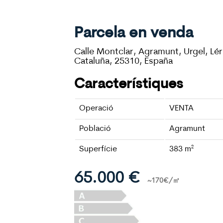
Parcela en venda
Calle Montclar, Agramunt, Urgel, Lér
Cataluña, 25310, España
Característiques
Operació
VENTA
Població
Agramunt
Superfície
383
m²
65.000 €
~170€/㎡