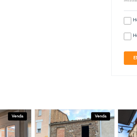
H
H
E
Venda
Venda