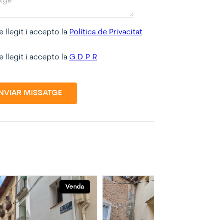
e llegit i accepto la
Política de Privacitat
e llegit i accepto la
G.D.P.R
NVIAR MISSATGE
Venda
Venda