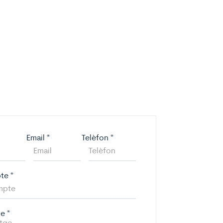
Email
*
Telèfon
*
pte
*
ge
*