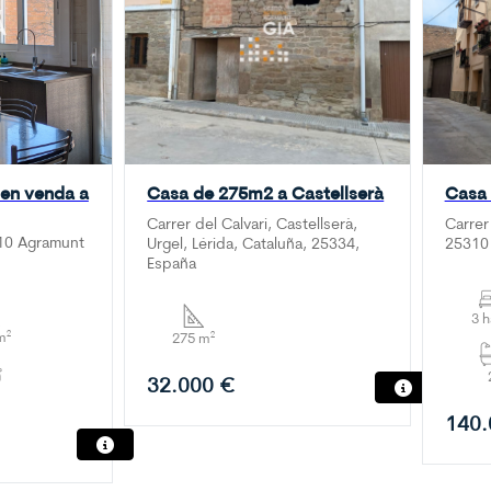
 en venda a
Casa de 275m2 a Castellserà
Casa 
Carrer del Calvari, Castellserà,
Carrer
310 Agramunt
Urgel, Lérida, Cataluña, 25334,
25310 
España
3 
m²
275 m²
32.000 €
140.