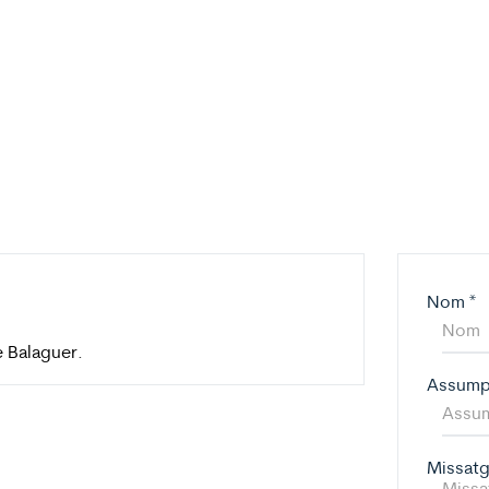
Nom
*
e Balaguer.
Assum
Missat