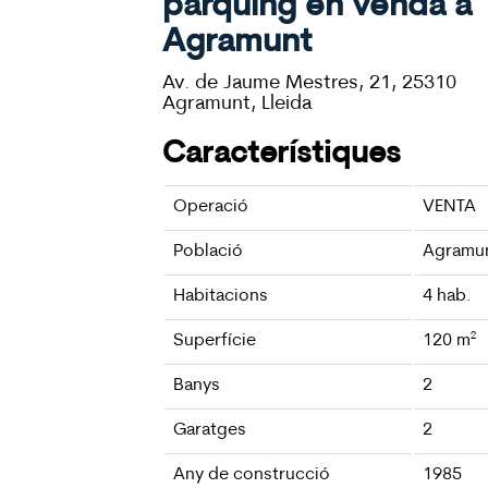
pàrquing en venda a
Agramunt
Av. de Jaume Mestres, 21, 25310
Agramunt, Lleida
Característiques
Operació
VENTA
Població
Agramu
Habitacions
4
hab.
Superfície
120
m²
Banys
2
Garatges
2
Any de construcció
1985