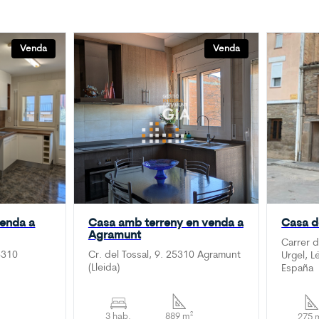
Venda
Venda
venda a
Casa amb terreny en venda a
Casa d
Agramunt
Carrer d
5310
Cr. del Tossal, 9. 25310 Agramunt
Urgel, L
(Lleida)
España
3 hab.
889 m²
275 