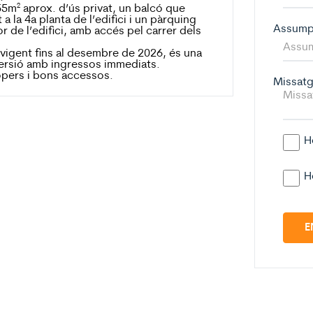
55m² aprox. d’ús privat, un balcó que
 a la 4a planta de l’edifici i un pàrquing
Assum
or de l’edifici, amb accés pel carrer dels
 vigent fins al desembre de 2026, és una
versió amb ingressos immediats.
opers i bons accessos.
Missat
H
H
E