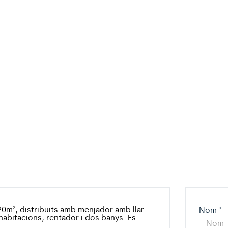
120m², distribuïts amb menjador amb llar
Nom
*
habitacions, rentador i dos banys. Es
.