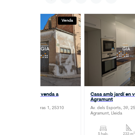
Venda
Magatzem en venda a
Casa amb jardí en 
Agramunt
Agramunt
Plaça del Pare Gras 1, 25310
Av. dels Esports, 39, 2
Agramunt, Lleida
Agramunt, Lleida
119 m²
5 hab.
233 m²