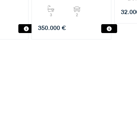
32.00
3
2
350.000 €