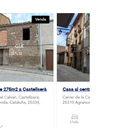
Venda
Venda
e 275m2 a Castellserà
Casa al centre de Agramunt
el Calvari, Castellserà,
Carrer de la Carabassa de Dalt, 2,
érida, Cataluña, 25334,
25310 Agramunt, Lleida
3 hab.
277 m²
m²