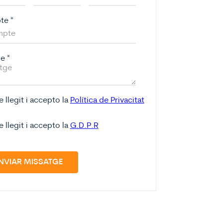
pte
*
ge
*
e llegit i accepto la
Política de Privacitat
e llegit i accepto la
G.D.P.R
NVIAR MISSATGE