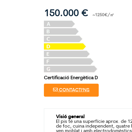
150.000 €
~1250€/㎡
Certificació Energètica D
CONTACTI'NS
Visió general
El pis té una superfície aprox. de 
de foc, cuina independent, quatre 
ven moblat i amb electrodomèstics